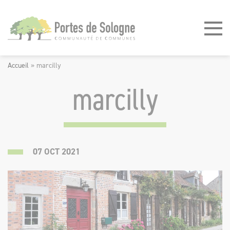
Panneau de gestion des cookies
Accueil
»
marcilly
marcilly
©
07
OCT
2021
FORCES
MOTRICES
-
FORCE
INTERACTIVE