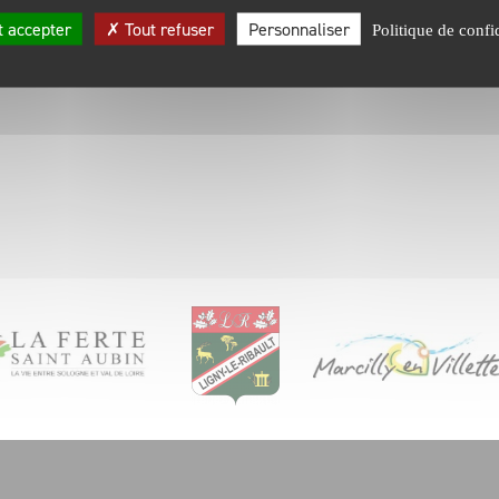
urces
 accepter
Tout refuser
Personnaliser
Politique de confid
sociative