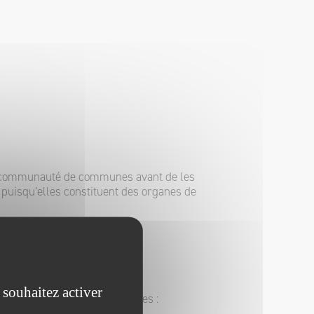
la communauté de communes avant de les
puisqu’elles constituent des organes de
 souhaitez activer
s de la communauté de communes :