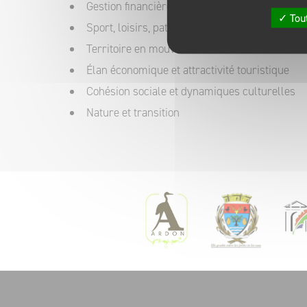
Gestion financières et optimisation des resso
Tout
Sport, loisirs, patrimoine et soutien à la vie as
Territoire en mouvement
Élan économique et attractivité touristique
Cohésion sociale et dynamiques culturelles
Nature et transition