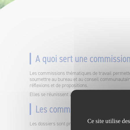
A quoi sert une commission
Les commissions thématiques de travail permette
soumettre au bureau et au conseil communautaire
réflexions et de propositions.
Elles se réunissent à l’initiative du Président et /
Les commissions des Porte
Ce site utilise d
Les dossiers sont préparés par les 8 commission