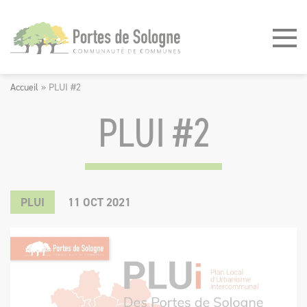
Panneau de gestion des cookies
Accueil
»
PLUI #2
PLUI #2
PLUI
11
OCT
2021
©
FORCES
MOTRICES
-
FORCE
INTERACTIVE