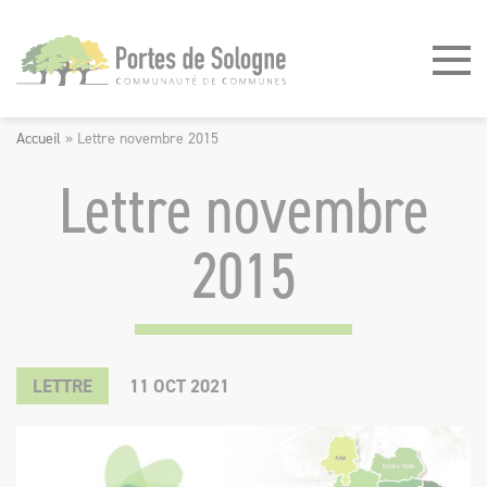
Panneau de gestion des cookies
Accueil
»
Lettre novembre 2015
Lettre novembre
2015
©
FORCES
LETTRE
11
OCT
2021
MOTRICES
-
FORCE
INTERACTIVE