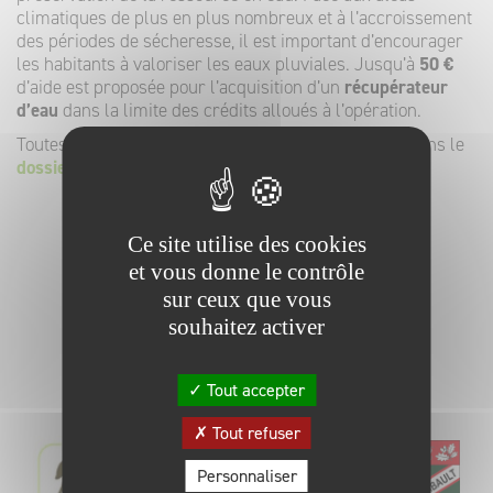
climatiques de plus en plus nombreux et à l’accroissement
des périodes de sécheresse, il est important d’encourager
les habitants à valoriser les eaux pluviales. Jusqu’à
50 €
d’aide est proposée pour l’acquisition d’un
récupérateur
d’eau
dans la limite des crédits alloués à l’opération.
Toutes les informations pratiques sont à retrouver dans le
dossier de demande d’aide
.
Ce site utilise des cookies
et vous donne le contrôle
sur ceux que vous
RETOUR
souhaitez activer
Tout accepter
Tout refuser
Personnaliser