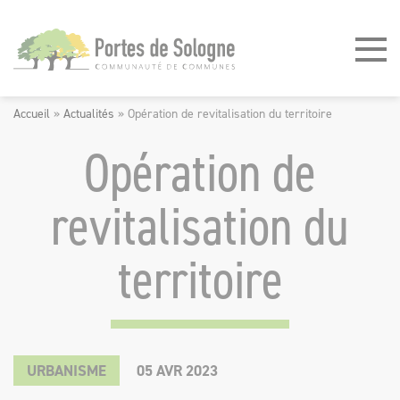
Panneau de gestion des cookies
Accueil
»
Actualités
»
Opération de revitalisation du territoire
Opération de
revitalisation du
territoire
©
FORCES
MOTRICES
URBANISME
05
AVR
2023
-
FORCE