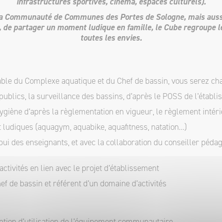
infrastructures sportives, cinéma, espaces culturels).
la Communauté de Communes des Portes de Sologne, mais aussi d
 de partager un moment ludique en famille, le Cube regroupe le
toutes les envies.
able du Complexe aquatique et du Chef de bassin, vous serez cha
ublics, la surveillance des bassins, d’après le POSS de l’établi
’hygiène d’après la règlementation en vigueur, le règlement intéri
t ludiques (aquagym, aquabike, aquafitness, natation…)
pui des enseignants, et avec la collaboration du conseiller péda
activités en lien avec le projet d’établissement
hef de bassin et référent d’un domaine d’activités
ntion d’utilisation de l’équipement communautaire