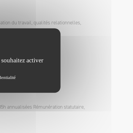
ion du travail, qualités relationnelles,
 souhaitez activer
t
entialité
 35h annualisées Rémunération statutaire,