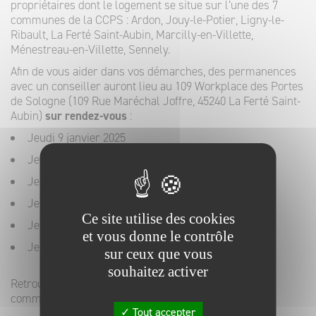
propriétaires dont le logement se situe sur l’une des 7
communes de la CCPS : Ardon, Jouy-le-Potier, Ligny-le-
Ribault, La Ferté Saint-Aubin, Marcilly-en-Villette,
Ménestreau-en-Villette, Sennely.
Afin de vous aider dans vos démarches, des permanences
avec un conseiller auront lieu au 109 Workplace des Portes
de Sologne (109 Rue Maréchal Joffre, 45240 La Ferté Saint-
Aubin)
sur rendez-vous
:
Jeudi 9 janvier 2025
Jeudi 13 février 2025
Jeudi 13 mars 2025
Jeudi 10 avril 2025
Ce site utilise des cookies
Jeudi 15 mai 2025
et vous donne le contrôle
Jeudi 12 juin 2025
sur ceux que vous
souhaitez activer
Retrouver également des permanences dans vos
communes (de 9h à 12h, sur rendez-vous) :
Tout accepter