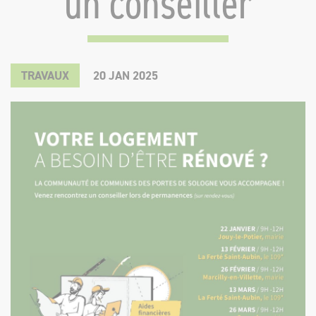
un conseiller
©
FORCES
MOTRICES
-
FORCE
INTERACTIVE
TRAVAUX
20
JAN
2025